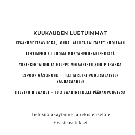
KUUKAUDEN LUETUIMMAT
KESÄKURPITSAVUOKA, JONKA JÄLJILTÄ LAUTASET NUOLLAAN
LEHTIMEHU ELI JUOMA MUSTAHERUKANLEHDISTÄ
YKSINKERTAINEN JA HELPPO VEGAANINEN SIENIPIIRAKKA
ESPOON GÅSGRUND – TELTTARETKI PUOLISALAISEEN
SAUNASAAREEN
HELSINGIN SAARET – 10 X SAARIRETKELLE PÄÄKAUPUNGISSA
Tietosuojakäytänne ja rekisteriselote
Evästeasetukset