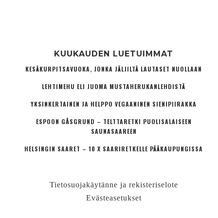
KUUKAUDEN LUETUIMMAT
KESÄKURPITSAVUOKA, JONKA JÄLJILTÄ LAUTASET NUOLLAAN
LEHTIMEHU ELI JUOMA MUSTAHERUKANLEHDISTÄ
YKSINKERTAINEN JA HELPPO VEGAANINEN SIENIPIIRAKKA
ESPOON GÅSGRUND – TELTTARETKI PUOLISALAISEEN
SAUNASAAREEN
HELSINGIN SAARET – 10 X SAARIRETKELLE PÄÄKAUPUNGISSA
Tietosuojakäytänne ja rekisteriselote
Evästeasetukset