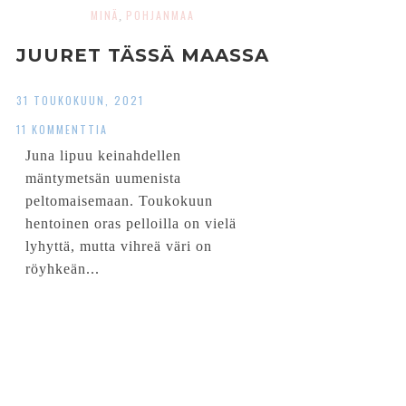
MINÄ
POHJANMAA
,
JUURET TÄSSÄ MAASSA
31 TOUKOKUUN, 2021
11 KOMMENTTIA
Juna lipuu keinahdellen
mäntymetsän uumenista
peltomaisemaan. Toukokuun
hentoinen oras pelloilla on vielä
lyhyttä, mutta vihreä väri on
röyhkeän...