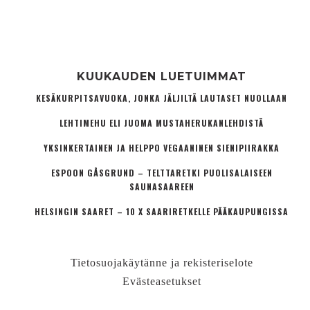
KUUKAUDEN LUETUIMMAT
KESÄKURPITSAVUOKA, JONKA JÄLJILTÄ LAUTASET NUOLLAAN
LEHTIMEHU ELI JUOMA MUSTAHERUKANLEHDISTÄ
YKSINKERTAINEN JA HELPPO VEGAANINEN SIENIPIIRAKKA
ESPOON GÅSGRUND – TELTTARETKI PUOLISALAISEEN
SAUNASAAREEN
HELSINGIN SAARET – 10 X SAARIRETKELLE PÄÄKAUPUNGISSA
Tietosuojakäytänne ja rekisteriselote
Evästeasetukset