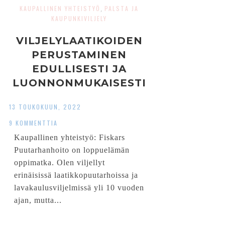
KAUPALLINEN YHTEISTYÖ
PALSTA JA
,
KAUPUNKIVILJELY
VILJELYLAATIKOIDEN
PERUSTAMINEN
EDULLISESTI JA
LUONNONMUKAISESTI
13 TOUKOKUUN, 2022
9 KOMMENTTIA
Kaupallinen yhteistyö: Fiskars
Puutarhanhoito on loppuelämän
oppimatka. Olen viljellyt
erinäisissä laatikkopuutarhoissa ja
lavakaulusviljelmissä yli 10 vuoden
ajan, mutta...