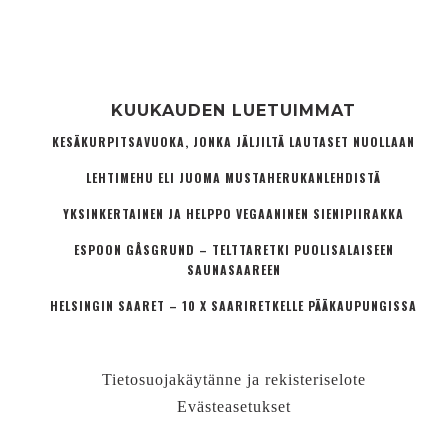
KUUKAUDEN LUETUIMMAT
KESÄKURPITSAVUOKA, JONKA JÄLJILTÄ LAUTASET NUOLLAAN
LEHTIMEHU ELI JUOMA MUSTAHERUKANLEHDISTÄ
YKSINKERTAINEN JA HELPPO VEGAANINEN SIENIPIIRAKKA
ESPOON GÅSGRUND – TELTTARETKI PUOLISALAISEEN
SAUNASAAREEN
HELSINGIN SAARET – 10 X SAARIRETKELLE PÄÄKAUPUNGISSA
Tietosuojakäytänne ja rekisteriselote
Evästeasetukset