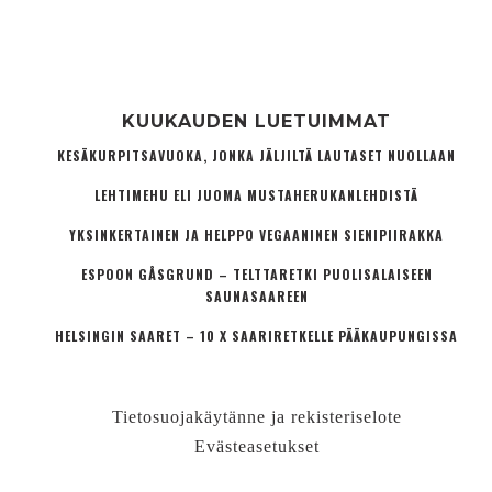
KUUKAUDEN LUETUIMMAT
KESÄKURPITSAVUOKA, JONKA JÄLJILTÄ LAUTASET NUOLLAAN
LEHTIMEHU ELI JUOMA MUSTAHERUKANLEHDISTÄ
YKSINKERTAINEN JA HELPPO VEGAANINEN SIENIPIIRAKKA
ESPOON GÅSGRUND – TELTTARETKI PUOLISALAISEEN
SAUNASAAREEN
HELSINGIN SAARET – 10 X SAARIRETKELLE PÄÄKAUPUNGISSA
Tietosuojakäytänne ja rekisteriselote
Evästeasetukset