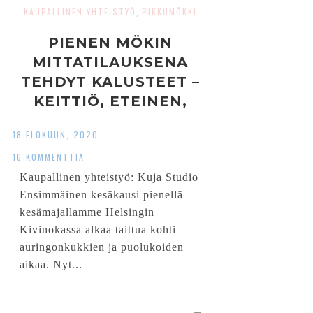
KAUPALLINEN YHTEISTYÖ
PIKKUMÖKKI
,
PIENEN MÖKIN
MITTATILAUKSENA
TEHDYT KALUSTEET –
KEITTIÖ, ETEINEN,
HYLLY JA MUUT
18 ELOKUUN, 2020
SÄILYTYSTILAT
16 KOMMENTTIA
Kaupallinen yhteistyö: Kuja Studio
Ensimmäinen kesäkausi pienellä
kesämajallamme Helsingin
Kivinokassa alkaa taittua kohti
auringonkukkien ja puolukoiden
aikaa. Nyt...