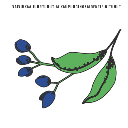
VAIVIHKAA JUURTUNUT JA KAUPUNGINOSA­IDENTIFIOITUNUT