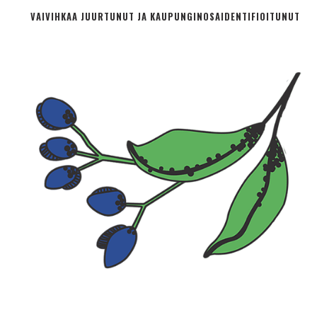
VAIVIHKAA JUURTUNUT JA KAUPUNGINOSA­IDENTIFIOITUNUT