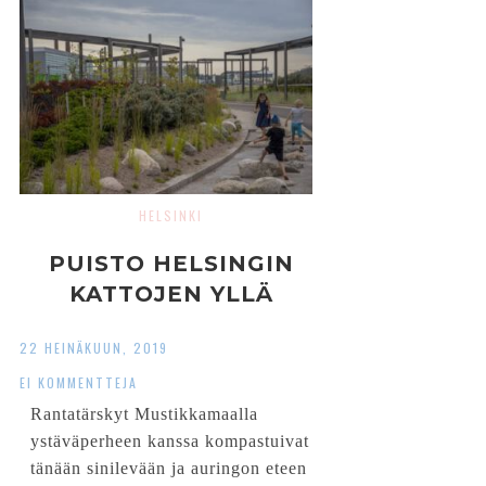
HELSINKI
PUISTO HELSINGIN
KATTOJEN YLLÄ
22 HEINÄKUUN, 2019
EI KOMMENTTEJA
Rantatärskyt Mustikkamaalla
ystäväperheen kanssa kompastuivat
tänään sinilevään ja auringon eteen