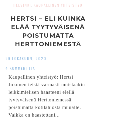
HELSINKI
KAUPALLINEN YHTEISTYÖ
,
HERTSI – ELI KUINKA
ELÄÄ TYYTYVÄISENÄ
POISTUMATTA
HERTTONIEMESTÄ
29 LOKAKUUN, 2020
4 KOMMENTTIA
Kaupallinen yhteistyö: Hertsi
Jokunen teistä varmasti muistaakin
leikkimielisen haasteeni elellä
tyytyväisenä Herttoniemessä,
poistumatta kotilähiöstä muualle.
Vaikka en haastettani...