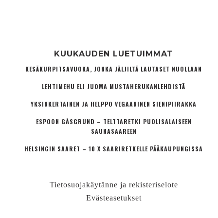
KUUKAUDEN LUETUIMMAT
KESÄKURPITSAVUOKA, JONKA JÄLJILTÄ LAUTASET NUOLLAAN
LEHTIMEHU ELI JUOMA MUSTAHERUKANLEHDISTÄ
YKSINKERTAINEN JA HELPPO VEGAANINEN SIENIPIIRAKKA
ESPOON GÅSGRUND – TELTTARETKI PUOLISALAISEEN
SAUNASAAREEN
HELSINGIN SAARET – 10 X SAARIRETKELLE PÄÄKAUPUNGISSA
Tietosuojakäytänne ja rekisteriselote
Evästeasetukset