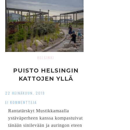
HELSINKI
PUISTO HELSINGIN
KATTOJEN YLLÄ
22 HEINÄKUUN, 2019
EI KOMMENTTEJA
Rantatärskyt Mustikkamaalla
ystäväperheen kanssa kompastuivat
tänään sinilevään ja auringon eteen