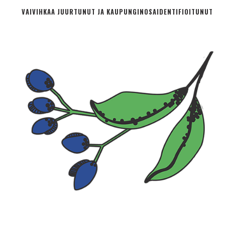
VAIVIHKAA JUURTUNUT JA KAUPUNGINOSA­IDENTIFIOITUNUT