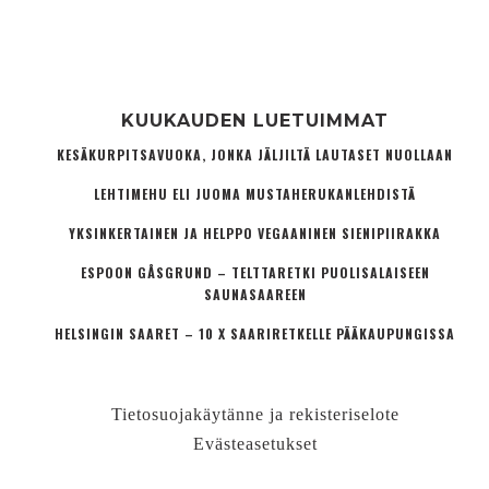
KUUKAUDEN LUETUIMMAT
KESÄKURPITSAVUOKA, JONKA JÄLJILTÄ LAUTASET NUOLLAAN
LEHTIMEHU ELI JUOMA MUSTAHERUKANLEHDISTÄ
YKSINKERTAINEN JA HELPPO VEGAANINEN SIENIPIIRAKKA
ESPOON GÅSGRUND – TELTTARETKI PUOLISALAISEEN
SAUNASAAREEN
HELSINGIN SAARET – 10 X SAARIRETKELLE PÄÄKAUPUNGISSA
Tietosuojakäytänne ja rekisteriselote
Evästeasetukset