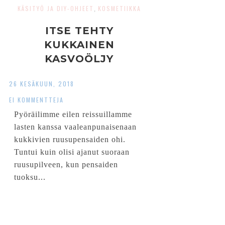
KÄSITYÖ JA DIY-OHJEET
KOSMETIIKKA
,
ITSE TEHTY
KUKKAINEN
KASVOÖLJY
26 KESÄKUUN, 2018
EI KOMMENTTEJA
Pyöräilimme eilen reissuillamme
lasten kanssa vaaleanpunaisenaan
kukkivien ruusupensaiden ohi.
Tuntui kuin olisi ajanut suoraan
ruusupilveen, kun pensaiden
tuoksu...