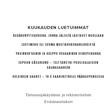
KUUKAUDEN LUETUIMMAT
KESÄKURPITSAVUOKA, JONKA JÄLJILTÄ LAUTASET NUOLLAAN
LEHTIMEHU ELI JUOMA MUSTAHERUKANLEHDISTÄ
YKSINKERTAINEN JA HELPPO VEGAANINEN SIENIPIIRAKKA
ESPOON GÅSGRUND – TELTTARETKI PUOLISALAISEEN
SAUNASAAREEN
HELSINGIN SAARET – 10 X SAARIRETKELLE PÄÄKAUPUNGISSA
Tietosuojakäytänne ja rekisteriselote
Evästeasetukset