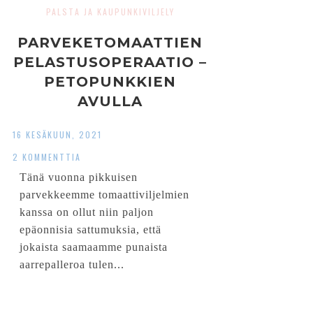
PALSTA JA KAUPUNKIVILJELY
PARVEKETOMAATTIEN
PELASTUSOPERAATIO –
PETOPUNKKIEN
AVULLA
HARSOSÄÄSKIÄ
16 KESÄKUUN, 2021
VASTAAN
2 KOMMENTTIA
Tänä vuonna pikkuisen
parvekkeemme tomaattiviljelmien
kanssa on ollut niin paljon
epäonnisia sattumuksia, että
jokaista saamaamme punaista
aarrepalleroa tulen...