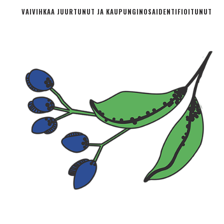
VAIVIHKAA JUURTUNUT JA KAUPUNGINOSA­IDENTIFIOITUNUT