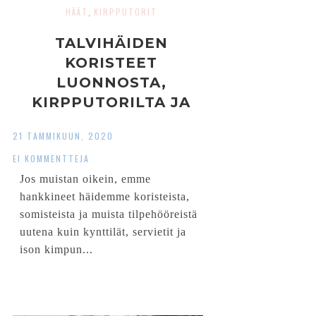
HÄÄT
KIRPPUTORIT
,
TALVIHÄIDEN
KORISTEET
LUONNOSTA,
KIRPPUTORILTA JA
KAVERILTA
21 TAMMIKUUN, 2020
EI KOMMENTTEJA
Jos muistan oikein, emme
hankkineet häidemme koristeista,
somisteista ja muista tilpehööreistä
uutena kuin kynttilät, servietit ja
ison kimpun...