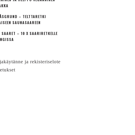
AKKA
ÅSGRUND – TELTTARETKI
AISEEN SAUNASAAREEN
 SAARET – 10 X SAARIRETKELLE
NGISSA
jakäytänne ja rekisteriselote
etukset