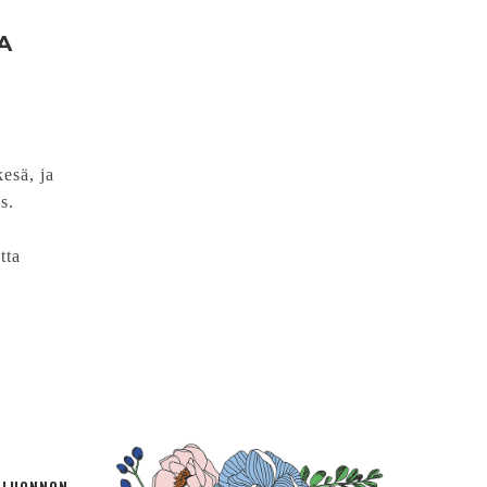
A
esä, ja
s.
tta