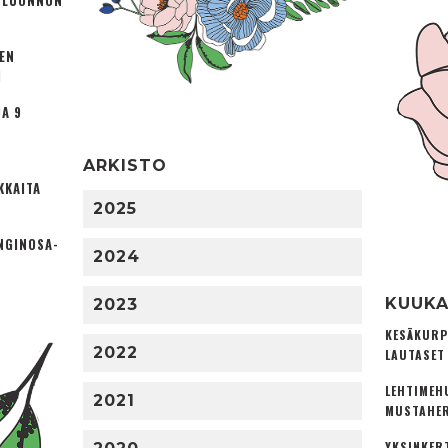
Ä LUONNON
TEN
I
A 9
ARKISTO
KKAITA
2025
NGINOSA­
2024
KUUKA
2023
KESÄKURP
2022
LAUTASET
LEHTIMEH
2021
MUSTAHER
YKSINKER