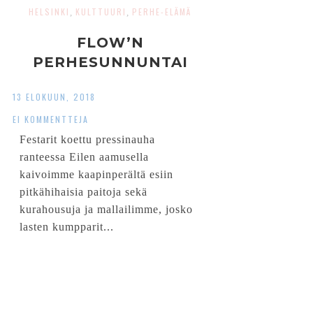
HELSINKI
KULTTUURI
PERHE-ELÄMÄ
,
,
FLOW’N
PERHESUNNUNTAI
13 ELOKUUN, 2018
EI KOMMENTTEJA
Festarit koettu pressinauha
ranteessa Eilen aamusella
kaivoimme kaapinperältä esiin
pitkähihaisia paitoja sekä
kurahousuja ja mallailimme, josko
lasten kumpparit...