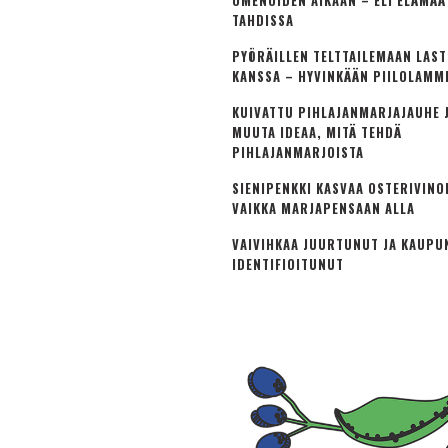
OMENOIDEN AIKAAN – ELI ELÄMÄ
TAHDISSA
PYÖRÄILLEN TELTTAILEMAAN LAS
KANSSA – HYVINKÄÄN PIILOLAMM
KUIVATTU PIHLAJANMARJAJAUHE J
MUUTA IDEAA, MITÄ TEHDÄ
PIHLAJANMARJOISTA
SIENIPENKKI KASVAA OSTERIVINO
VAIKKA MARJAPENSAAN ALLA
VAIVIHKAA JUURTUNUT JA KAUPU
IDENTIFIOITUNUT