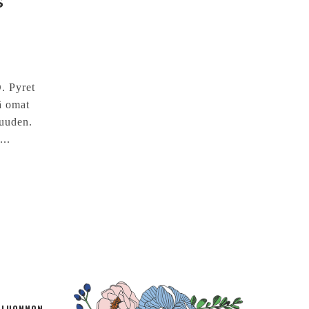
S
. Pyret
ä omat
suuden.
...