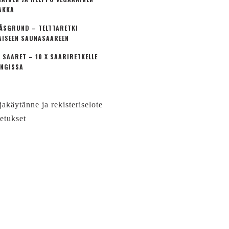
AKKA
ÅSGRUND – TELTTARETKI
AISEEN SAUNASAAREEN
 SAARET – 10 X SAARIRETKELLE
NGISSA
jakäytänne ja rekisteriselote
etukset