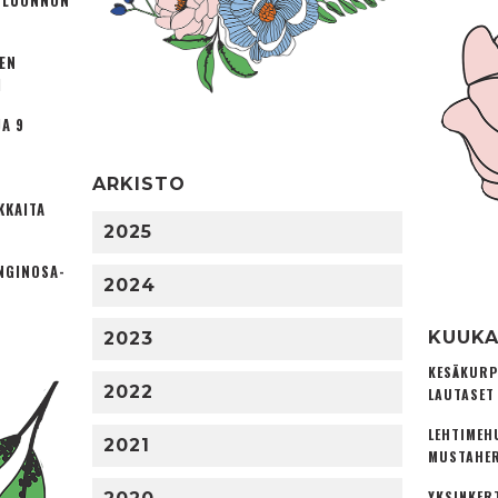
Ä LUONNON
TEN
I
A 9
ARKISTO
KKAITA
2025
NGINOSA­
2024
KUUKA
2023
KESÄKURP
2022
LAUTASET
LEHTIMEH
2021
MUSTAHER
YKSINKER