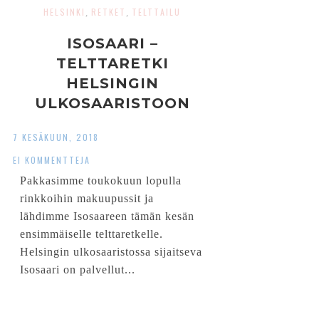
HELSINKI
RETKET
TELTTAILU
,
,
ISOSAARI –
TELTTARETKI
HELSINGIN
ULKOSAARISTOON
7 KESÄKUUN, 2018
EI KOMMENTTEJA
Pakkasimme toukokuun lopulla
rinkkoihin makuupussit ja
lähdimme Isosaareen tämän kesän
ensimmäiselle telttaretkelle.
Helsingin ulkosaaristossa sijaitseva
Isosaari on palvellut...