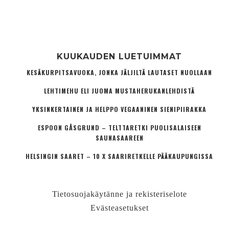
KUUKAUDEN LUETUIMMAT
KESÄKURPITSAVUOKA, JONKA JÄLJILTÄ LAUTASET NUOLLAAN
LEHTIMEHU ELI JUOMA MUSTAHERUKANLEHDISTÄ
YKSINKERTAINEN JA HELPPO VEGAANINEN SIENIPIIRAKKA
ESPOON GÅSGRUND – TELTTARETKI PUOLISALAISEEN
SAUNASAAREEN
HELSINGIN SAARET – 10 X SAARIRETKELLE PÄÄKAUPUNGISSA
Tietosuojakäytänne ja rekisteriselote
Evästeasetukset