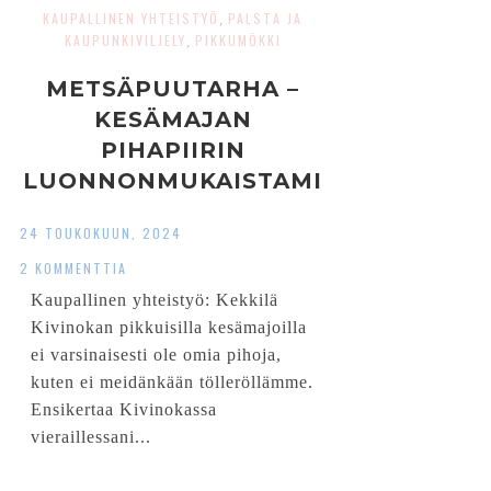
KAUPALLINEN YHTEISTYÖ
PALSTA JA
,
KAUPUNKIVILJELY
PIKKUMÖKKI
,
METSÄPUUTARHA –
KESÄMAJAN
PIHAPIIRIN
LUONNONMUKAISTAMI
NEN
24 TOUKOKUUN, 2024
2 KOMMENTTIA
Kaupallinen yhteistyö: Kekkilä
Kivinokan pikkuisilla kesämajoilla
ei varsinaisesti ole omia pihoja,
kuten ei meidänkään tölleröllämme.
Ensikertaa Kivinokassa
vieraillessani...