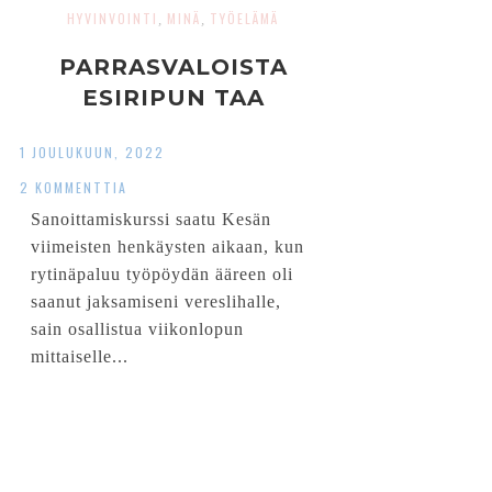
HYVINVOINTI
MINÄ
TYÖELÄMÄ
,
,
PARRASVALOISTA
ESIRIPUN TAA
1 JOULUKUUN, 2022
2 KOMMENTTIA
Sanoittamiskurssi saatu Kesän
viimeisten henkäysten aikaan, kun
rytinäpaluu työpöydän ääreen oli
saanut jaksamiseni vereslihalle,
sain osallistua viikonlopun
mittaiselle...