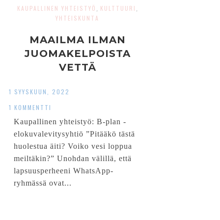
KAUPALLINEN YHTEISTYÖ
KULTTUURI
,
,
YHTEISKUNTA
MAAILMA ILMAN
JUOMAKELPOISTA
VETTÄ
1 SYYSKUUN, 2022
1 KOMMENTTI
Kaupallinen yhteistyö: B-plan -
elokuvalevitysyhtiö ”Pitääkö tästä
huolestua äiti? Voiko vesi loppua
meiltäkin?” Unohdan välillä, että
lapsuusperheeni WhatsApp-
ryhmässä ovat...