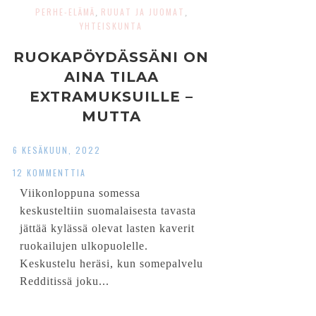
PERHE-ELÄMÄ
RUUAT JA JUOMAT
,
,
YHTEISKUNTA
RUOKAPÖYDÄSSÄNI ON
AINA TILAA
EXTRAMUKSUILLE –
MUTTA
ARKIKAAOKSESSANI EI
6 KESÄKUUN, 2022
￼
12 KOMMENTTIA
Viikonloppuna somessa
keskusteltiin suomalaisesta tavasta
jättää kylässä olevat lasten kaverit
ruokailujen ulkopuolelle.
Keskustelu heräsi, kun somepalvelu
Redditissä joku...