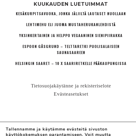
KUUKAUDEN LUETUIMMAT
KESÄKURPITSAVUOKA, JONKA JÄLJILTÄ LAUTASET NUOLLAAN
LEHTIMEHU ELI JUOMA MUSTAHERUKANLEHDISTÄ
YKSINKERTAINEN JA HELPPO VEGAANINEN SIENIPIIRAKKA
ESPOON GÅSGRUND – TELTTARETKI PUOLISALAISEEN
SAUNASAAREEN
HELSINGIN SAARET – 10 X SAARIRETKELLE PÄÄKAUPUNGISSA
Tietosuojakäytänne ja rekisteriselote
Evästeasetukset
Tallennamme ja käytämme evästeitä sivuston
käyttökokemuksen parantamiseen. Voit muutta