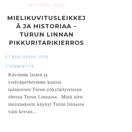
KULTTUURI
TURKU
,
MIELIKUVITUSLEIKKEJ
Ä JA HISTORIAA –
TURUN LINNAN
PIKKURITARIKIERROS
27 MAALISKUUN, 2019
2 KOMMENTTIA
Kävimme lasten ja
ystäväperheemme kanssa
taannoisen Turun-yökyläilyreissun
ohessa Turun Linnassa. Minä olen
muistaakseni käynyt Turun linnassa
vain kerran...