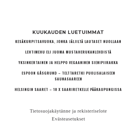
KUUKAUDEN LUETUIMMAT
KESÄKURPITSAVUOKA, JONKA JÄLJILTÄ LAUTASET NUOLLAAN
LEHTIMEHU ELI JUOMA MUSTAHERUKANLEHDISTÄ
YKSINKERTAINEN JA HELPPO VEGAANINEN SIENIPIIRAKKA
ESPOON GÅSGRUND – TELTTARETKI PUOLISALAISEEN
SAUNASAAREEN
HELSINGIN SAARET – 10 X SAARIRETKELLE PÄÄKAUPUNGISSA
Tietosuojakäytänne ja rekisteriselote
Evästeasetukset