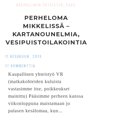
KAUPALLINEN YHTEISTYÖ
SAVO
,
PERHELOMA
MIKKELISSÄ –
KARTANOUNELMIA,
VESIPUISTOILAKOINTIA
JA LEPPOISAA
11 KESÄKUUN, 2019
SAVOLAISTUNNELMAA
17 KOMMENTTIA
Kaupallinen yhteistyö VR
(matkakohteiden kuluista
vastasimme itse, poikkeukset
mainittu) Pääsimme perheen kanssa
viikonloppuna maistamaan jo
palasen kesälomaa, kun...