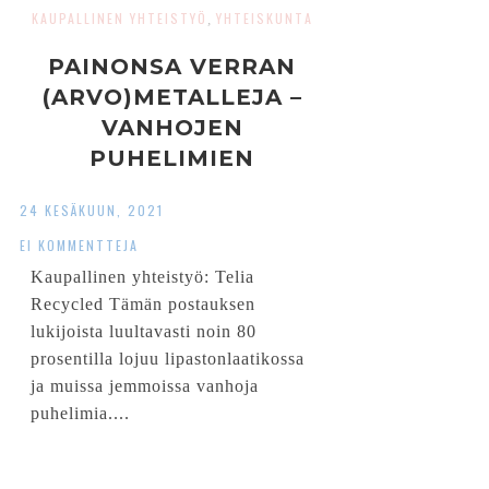
KAUPALLINEN YHTEISTYÖ
YHTEISKUNTA
,
PAINONSA VERRAN
(ARVO)METALLEJA –
VANHOJEN
PUHELIMIEN
KIERRÄTYS ON
24 KESÄKUUN, 2021
HYVISTEKO
EI KOMMENTTEJA
YMPÄRISTÖLLE
Kaupallinen yhteistyö: Telia
Recycled Tämän postauksen
lukijoista luultavasti noin 80
prosentilla lojuu lipastonlaatikossa
ja muissa jemmoissa vanhoja
puhelimia....