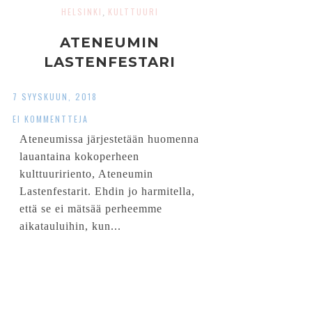
HELSINKI
KULTTUURI
,
ATENEUMIN
LASTENFESTARI
7 SYYSKUUN, 2018
EI KOMMENTTEJA
Ateneumissa järjestetään huomenna
lauantaina kokoperheen
kulttuuririento, Ateneumin
Lastenfestarit. Ehdin jo harmitella,
että se ei mätsää perheemme
aikatauluihin, kun...