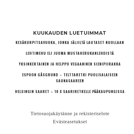
KUUKAUDEN LUETUIMMAT
KESÄKURPITSAVUOKA, JONKA JÄLJILTÄ LAUTASET NUOLLAAN
LEHTIMEHU ELI JUOMA MUSTAHERUKANLEHDISTÄ
YKSINKERTAINEN JA HELPPO VEGAANINEN SIENIPIIRAKKA
ESPOON GÅSGRUND – TELTTARETKI PUOLISALAISEEN
SAUNASAAREEN
HELSINGIN SAARET – 10 X SAARIRETKELLE PÄÄKAUPUNGISSA
Tietosuojakäytänne ja rekisteriselote
Evästeasetukset