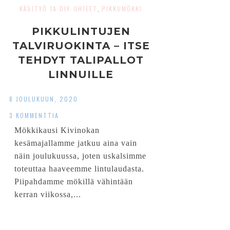
KÄSITYÖ JA DIY-OHJEET
PIKKUMÖKKI
,
PIKKULINTUJEN
TALVIRUOKINTA – ITSE
TEHDYT TALIPALLOT
LINNUILLE
8 JOULUKUUN, 2020
3 KOMMENTTIA
Mökkikausi Kivinokan
kesämajallamme jatkuu aina vain
näin joulukuussa, joten uskalsimme
toteuttaa haaveemme lintulaudasta.
Piipahdamme mökillä vähintään
kerran viikossa,...