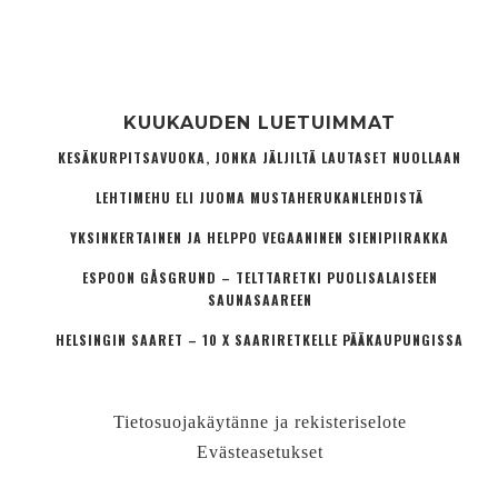
KUUKAUDEN LUETUIMMAT
KESÄKURPITSAVUOKA, JONKA JÄLJILTÄ LAUTASET NUOLLAAN
LEHTIMEHU ELI JUOMA MUSTAHERUKANLEHDISTÄ
YKSINKERTAINEN JA HELPPO VEGAANINEN SIENIPIIRAKKA
ESPOON GÅSGRUND – TELTTARETKI PUOLISALAISEEN
SAUNASAAREEN
HELSINGIN SAARET – 10 X SAARIRETKELLE PÄÄKAUPUNGISSA
Tietosuojakäytänne ja rekisteriselote
Evästeasetukset