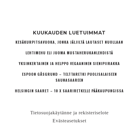
KUUKAUDEN LUETUIMMAT
KESÄKURPITSAVUOKA, JONKA JÄLJILTÄ LAUTASET NUOLLAAN
LEHTIMEHU ELI JUOMA MUSTAHERUKANLEHDISTÄ
YKSINKERTAINEN JA HELPPO VEGAANINEN SIENIPIIRAKKA
ESPOON GÅSGRUND – TELTTARETKI PUOLISALAISEEN
SAUNASAAREEN
HELSINGIN SAARET – 10 X SAARIRETKELLE PÄÄKAUPUNGISSA
Tietosuojakäytänne ja rekisteriselote
Evästeasetukset