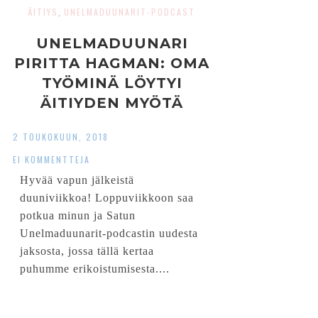
ÄITIYS
UNELMADUUNARIT-PODCAST
,
UNELMADUUNARI
PIRITTA HAGMAN: OMA
TYÖMINÄ LÖYTYI
ÄITIYDEN MYÖTÄ
2 TOUKOKUUN, 2018
EI KOMMENTTEJA
Hyvää vapun jälkeistä
duuniviikkoa! Loppuviikkoon saa
potkua minun ja Satun
Unelmaduunarit-podcastin uudesta
jaksosta, jossa tällä kertaa
puhumme erikoistumisesta....