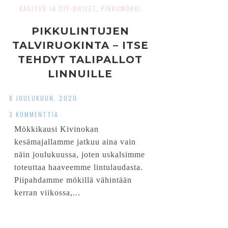
KÄSITYÖ JA DIY-OHJEET
PIKKUMÖKKI
,
PIKKULINTUJEN
TALVIRUOKINTA – ITSE
TEHDYT TALIPALLOT
LINNUILLE
8 JOULUKUUN, 2020
3 KOMMENTTIA
Mökkikausi Kivinokan
kesämajallamme jatkuu aina vain
näin joulukuussa, joten uskalsimme
toteuttaa haaveemme lintulaudasta.
Piipahdamme mökillä vähintään
kerran viikossa,...