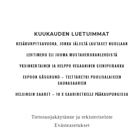
KUUKAUDEN LUETUIMMAT
KESÄKURPITSAVUOKA, JONKA JÄLJILTÄ LAUTASET NUOLLAAN
LEHTIMEHU ELI JUOMA MUSTAHERUKANLEHDISTÄ
YKSINKERTAINEN JA HELPPO VEGAANINEN SIENIPIIRAKKA
ESPOON GÅSGRUND – TELTTARETKI PUOLISALAISEEN
SAUNASAAREEN
HELSINGIN SAARET – 10 X SAARIRETKELLE PÄÄKAUPUNGISSA
Tietosuojakäytänne ja rekisteriselote
Evästeasetukset