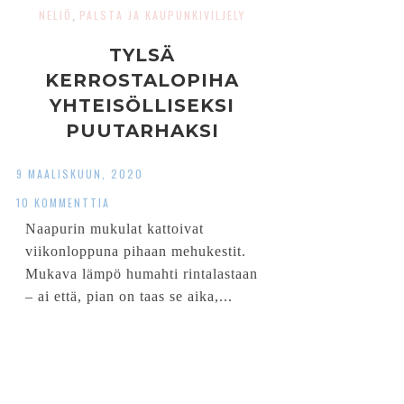
NELIÖ
PALSTA JA KAUPUNKIVILJELY
,
TYLSÄ
KERROSTALOPIHA
YHTEISÖLLISEKSI
PUUTARHAKSI
9 MAALISKUUN, 2020
10 KOMMENTTIA
Naapurin mukulat kattoivat
viikonloppuna pihaan mehukestit.
Mukava lämpö humahti rintalastaan
– ai että, pian on taas se aika,...