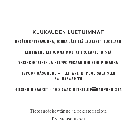
KUUKAUDEN LUETUIMMAT
KESÄKURPITSAVUOKA, JONKA JÄLJILTÄ LAUTASET NUOLLAAN
LEHTIMEHU ELI JUOMA MUSTAHERUKANLEHDISTÄ
YKSINKERTAINEN JA HELPPO VEGAANINEN SIENIPIIRAKKA
ESPOON GÅSGRUND – TELTTARETKI PUOLISALAISEEN
SAUNASAAREEN
HELSINGIN SAARET – 10 X SAARIRETKELLE PÄÄKAUPUNGISSA
Tietosuojakäytänne ja rekisteriselote
Evästeasetukset