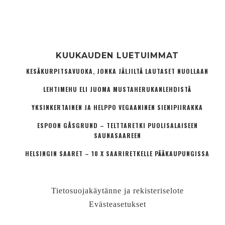
KUUKAUDEN LUETUIMMAT
KESÄKURPITSAVUOKA, JONKA JÄLJILTÄ LAUTASET NUOLLAAN
LEHTIMEHU ELI JUOMA MUSTAHERUKANLEHDISTÄ
YKSINKERTAINEN JA HELPPO VEGAANINEN SIENIPIIRAKKA
ESPOON GÅSGRUND – TELTTARETKI PUOLISALAISEEN
SAUNASAAREEN
HELSINGIN SAARET – 10 X SAARIRETKELLE PÄÄKAUPUNGISSA
Tietosuojakäytänne ja rekisteriselote
Evästeasetukset