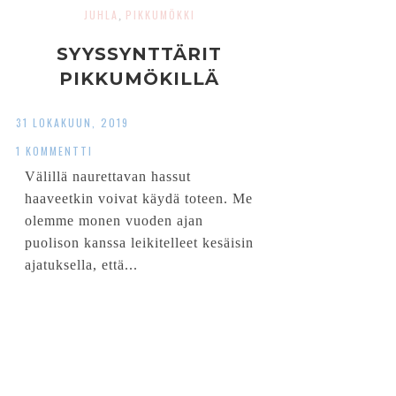
JUHLA
PIKKUMÖKKI
,
SYYSSYNTTÄRIT
PIKKUMÖKILLÄ
31 LOKAKUUN, 2019
1 KOMMENTTI
Välillä naurettavan hassut
haaveetkin voivat käydä toteen. Me
olemme monen vuoden ajan
puolison kanssa leikitelleet kesäisin
ajatuksella, että...