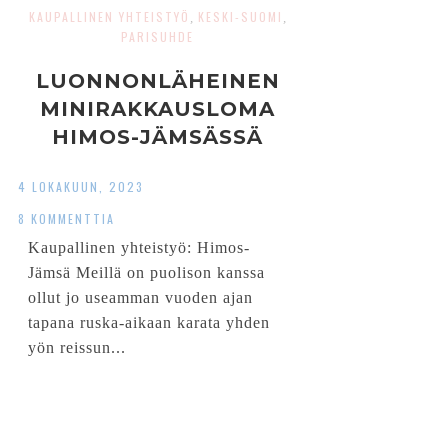
KAUPALLINEN YHTEISTYÖ
KESKI-SUOMI
,
,
PARISUHDE
LUONNONLÄHEINEN
MINIRAKKAUSLOMA
HIMOS-JÄMSÄSSÄ
4 LOKAKUUN, 2023
8 KOMMENTTIA
Kaupallinen yhteistyö: Himos-
Jämsä Meillä on puolison kanssa
ollut jo useamman vuoden ajan
tapana ruska-aikaan karata yhden
yön reissun...