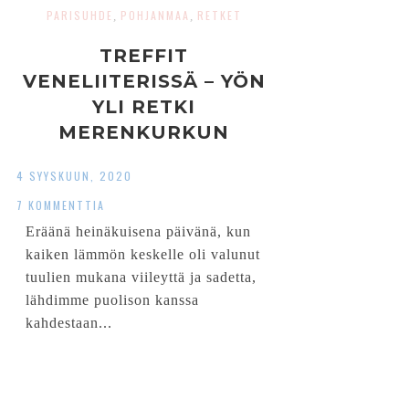
PARISUHDE
POHJANMAA
RETKET
,
,
TREFFIT
VENELIITERISSÄ – YÖN
YLI RETKI
MERENKURKUN
SAARISTOON
4 SYYSKUUN, 2020
7 KOMMENTTIA
Eräänä heinäkuisena päivänä, kun
kaiken lämmön keskelle oli valunut
tuulien mukana viileyttä ja sadetta,
lähdimme puolison kanssa
kahdestaan...