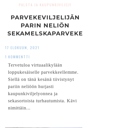
PALSTA JA KAUPUNKIVILJELY
PARVEKEVILJELIJÄN
PARIN NELIÖN
SEKAMELSKAPARVEKE
17 ELOKUUN, 2021
1 KOMMENTTI
Tervetuloa virtuaalikylään
loppukesäiselle parvekkeellemme.
Siellä on tänä kesänä tiivistynyt
pariin neliöön hurjasti
kaupunkiviljelyonnea ja
sekasortoista turhautumista. Kävi
nimittäin...