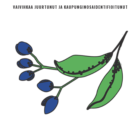
VAIVIHKAA JUURTUNUT JA KAUPUNGINOSA­IDENTIFIOITUNUT