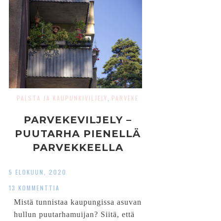
PALSTA JA KAUPUNKIVILJELY
PARVEKE
,
PARVEKEVILJELY –
PUUTARHA PIENELLÄ
PARVEKKEELLA
5 ELOKUUN, 2020
13 KOMMENTTIA
Mistä tunnistaa kaupungissa asuvan
hullun puutarhamuijan? Siitä, että