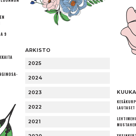
Ä LUONNON
TEN
I
A 9
ARKISTO
KKAITA
2025
NGINOSA­
2024
KUUKA
2023
KESÄKURP
2022
LAUTASET
LEHTIMEH
2021
MUSTAHER
YKSINKER