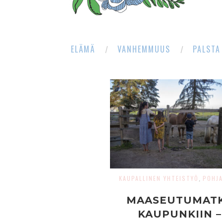
ELÄMÄ
VANHEMMUUS
PALSTA
KAUPALLINEN YHTEISTYÖ
POHJ
,
MAASEUTUMAT
KAUPUNKIIN –