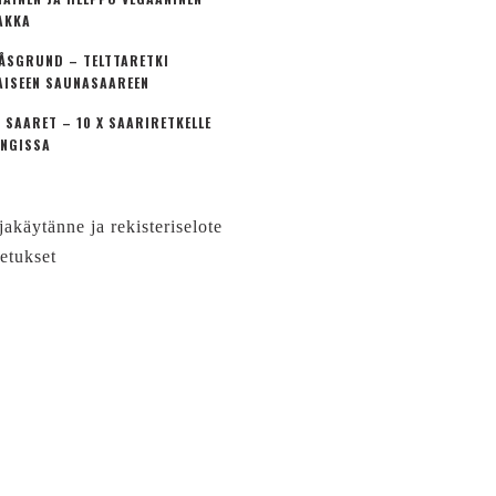
AKKA
ÅSGRUND – TELTTARETKI
AISEEN SAUNASAAREEN
 SAARET – 10 X SAARIRETKELLE
NGISSA
jakäytänne ja rekisteriselote
etukset