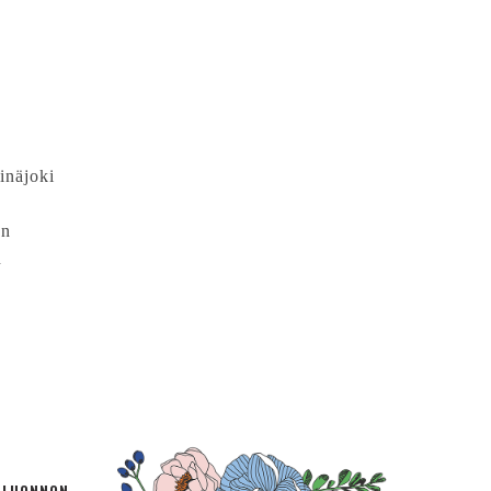
inäjoki
en
n