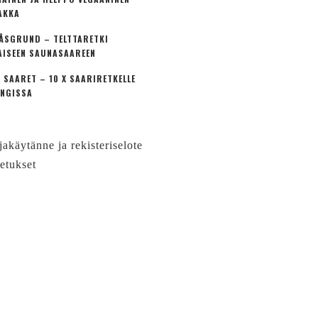
AKKA
ÅSGRUND – TELTTARETKI
AISEEN SAUNASAAREEN
 SAARET – 10 X SAARIRETKELLE
NGISSA
jakäytänne ja rekisteriselote
etukset