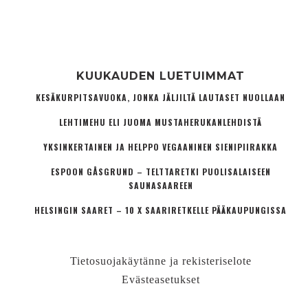
KUUKAUDEN LUETUIMMAT
KESÄKURPITSAVUOKA, JONKA JÄLJILTÄ LAUTASET NUOLLAAN
LEHTIMEHU ELI JUOMA MUSTAHERUKANLEHDISTÄ
YKSINKERTAINEN JA HELPPO VEGAANINEN SIENIPIIRAKKA
ESPOON GÅSGRUND – TELTTARETKI PUOLISALAISEEN
SAUNASAAREEN
HELSINGIN SAARET – 10 X SAARIRETKELLE PÄÄKAUPUNGISSA
Tietosuojakäytänne ja rekisteriselote
Evästeasetukset