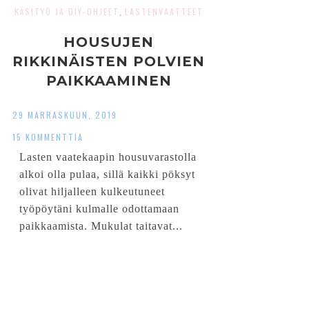
KÄSITYÖ JA DIY-OHJEET
LASTENVAATTEET
,
HOUSUJEN
RIKKINÄISTEN POLVIEN
PAIKKAAMINEN
29 MARRASKUUN, 2019
15 KOMMENTTIA
Lasten vaatekaapin housuvarastolla
alkoi olla pulaa, sillä kaikki pöksyt
olivat hiljalleen kulkeutuneet
työpöytäni kulmalle odottamaan
paikkaamista. Mukulat taitavat...