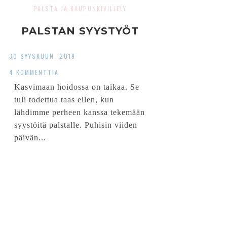
PALSTA JA KAUPUNKIVILJELY
PALSTAN SYYSTYÖT
30 SYYSKUUN, 2019
4 KOMMENTTIA
Kasvimaan hoidossa on taikaa. Se
tuli todettua taas eilen, kun
lähdimme perheen kanssa tekemään
syystöitä palstalle. Puhisin viiden
päivän...