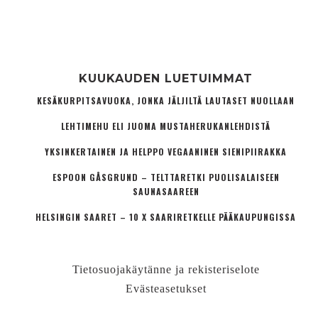
KUUKAUDEN LUETUIMMAT
KESÄKURPITSAVUOKA, JONKA JÄLJILTÄ LAUTASET NUOLLAAN
LEHTIMEHU ELI JUOMA MUSTAHERUKANLEHDISTÄ
YKSINKERTAINEN JA HELPPO VEGAANINEN SIENIPIIRAKKA
ESPOON GÅSGRUND – TELTTARETKI PUOLISALAISEEN
SAUNASAAREEN
HELSINGIN SAARET – 10 X SAARIRETKELLE PÄÄKAUPUNGISSA
Tietosuojakäytänne ja rekisteriselote
Evästeasetukset