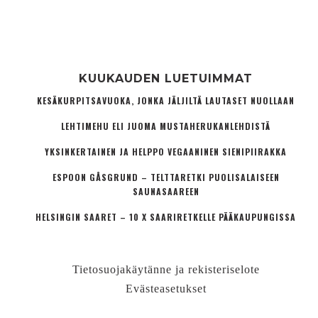
KUUKAUDEN LUETUIMMAT
KESÄKURPITSAVUOKA, JONKA JÄLJILTÄ LAUTASET NUOLLAAN
LEHTIMEHU ELI JUOMA MUSTAHERUKANLEHDISTÄ
YKSINKERTAINEN JA HELPPO VEGAANINEN SIENIPIIRAKKA
ESPOON GÅSGRUND – TELTTARETKI PUOLISALAISEEN
SAUNASAAREEN
HELSINGIN SAARET – 10 X SAARIRETKELLE PÄÄKAUPUNGISSA
Tietosuojakäytänne ja rekisteriselote
Evästeasetukset