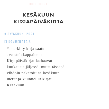
KULTTUURI
KESÄKUUN
KIRJAPÄIVÄKIRJA
9 SYYSKUUN, 2021
EI KOMMENTTEJA
*-merkitty kirja saatu
arvostelukappaleena.
Kirjapäiväkirjat laahaavat
kuukausia jäljessä, mutta tässäpä
vihdoin paketoituna kesäkuun
luetut ja kuunnellut kirjat.
Kesäkuun...