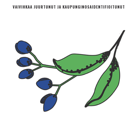
VAIVIHKAA JUURTUNUT JA KAUPUNGINOSA­IDENTIFIOITUNUT