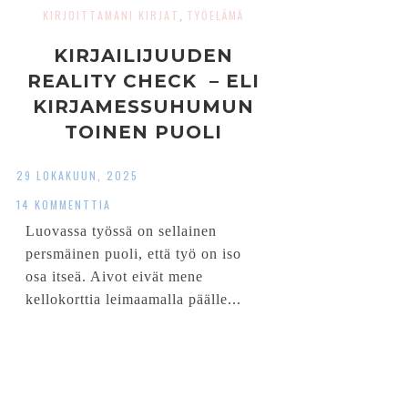
KIRJOITTAMANI KIRJAT
TYÖELÄMÄ
,
KIRJAILIJUUDEN
REALITY CHECK – ELI
KIRJAMESSUHUMUN
TOINEN PUOLI
29 LOKAKUUN, 2025
14 KOMMENTTIA
Luovassa työssä on sellainen
persmäinen puoli, että työ on iso
osa itseä. Aivot eivät mene
kellokorttia leimaamalla päälle...