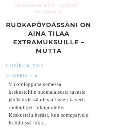
PERHE-ELÄMÄ
RUUAT JA JUOMAT
,
,
YHTEISKUNTA
RUOKAPÖYDÄSSÄNI ON
AINA TILAA
EXTRAMUKSUILLE –
MUTTA
ARKIKAAOKSESSANI EI
6 KESÄKUUN, 2022
￼
12 KOMMENTTIA
Viikonloppuna somessa
keskusteltiin suomalaisesta tavasta
jättää kylässä olevat lasten kaverit
ruokailujen ulkopuolelle.
Keskustelu heräsi, kun somepalvelu
Redditissä joku...