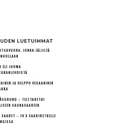
UDEN LUETUIMMAT
ITSAVUOKA, JONKA JÄLJILTÄ
 NUOLLAAN
U ELI JUOMA
UKANLEHDISTÄ
TAINEN JA HELPPO VEGAANINEN
AKKA
ÅSGRUND – TELTTARETKI
AISEEN SAUNASAAREEN
 SAARET – 10 X SAARIRETKELLE
NGISSA