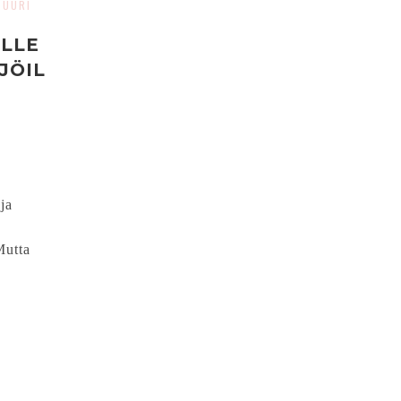
TUURI
ILLE
JÖIL
ja
Mutta