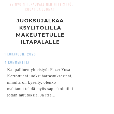
HYVINVOINTI
KAUPALLINEN YHTEISTYÖ
,
,
RUUAT JA JUOMAT
JUOKSUJALKAA
KSYLITOLILLA
MAKEUTETULLE
ILTAPALALLE
1 LOKAKUUN, 2020
4 KOMMENTTIA
Kaupallinen yhteistyö: Fazer Yosa
Kerrottuani juoksuharrastuksestani,
minulta on kyselty, olenko
mahtanut tehdä myös sapuskointiini
jotain muutoksia. Ja itse...