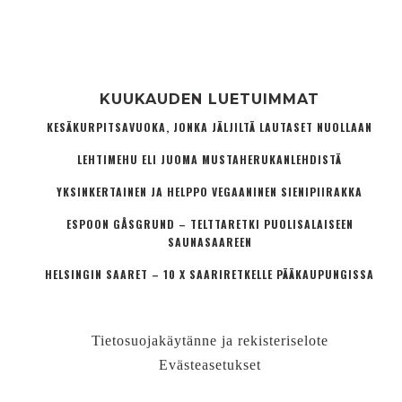
KUUKAUDEN LUETUIMMAT
KESÄKURPITSAVUOKA, JONKA JÄLJILTÄ LAUTASET NUOLLAAN
LEHTIMEHU ELI JUOMA MUSTAHERUKANLEHDISTÄ
YKSINKERTAINEN JA HELPPO VEGAANINEN SIENIPIIRAKKA
ESPOON GÅSGRUND – TELTTARETKI PUOLISALAISEEN
SAUNASAAREEN
HELSINGIN SAARET – 10 X SAARIRETKELLE PÄÄKAUPUNGISSA
Tietosuojakäytänne ja rekisteriselote
Evästeasetukset