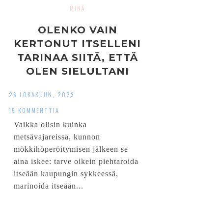
MINÄ
OLENKO VAIN
KERTONUT ITSELLENI
TARINAA SIITÄ, ETTÄ
OLEN SIELULTANI
KAUPUNKILAINEN?
26 LOKAKUUN, 2023
15 KOMMENTTIA
Vaikka olisin kuinka
metsävajareissa, kunnon
mökkihöperöitymisen jälkeen se
aina iskee: tarve oikein piehtaroida
itseään kaupungin sykkeessä,
marinoida itseään...